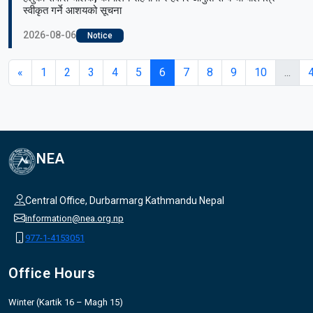
स्वीकृत गर्ने आशयको सूचना
2026-08-06
Notice
«
1
2
3
4
5
6
7
8
9
10
...
NEA
Central Office, Durbarmarg Kathmandu Nepal
information@nea.org.np
977-1-4153051
Office Hours
Winter (Kartik 16 – Magh 15)