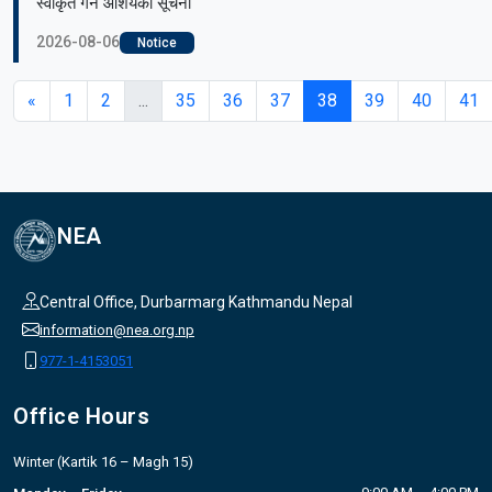
स्वीकृत गर्ने आशयको सूचना
2026-08-06
Notice
«
1
2
...
35
36
37
38
39
40
41
NEA
Central Office, Durbarmarg Kathmandu Nepal
information@nea.org.np
977-1-4153051
Office Hours
Winter (Kartik 16 – Magh 15)